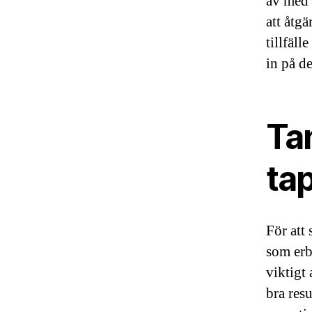
av med 
att åtgä
tillfäll
in på d
Ta
ta
För att 
som er
viktigt 
bra resu