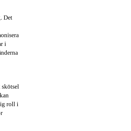
g. Det
monisera
r i
tänderna
 skötsel
 kan
g roll i
ör