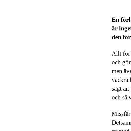
En förl
är inge
den för
Allt för
och gör 
men äve
vackra 
sagt än
och så v
Missfär
Detsamma