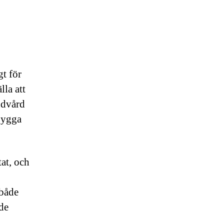
gt för
lla att
ndvård
ebygga
tat, och
 både
de