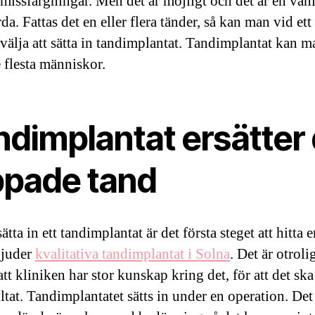
missfärgningar. Men det är möjligt och det är en vanl
rda. Fattas det en eller flera tänder, så kan man vid ett
e välja att sätta in tandimplantat. Tandimplantat kan m
e flesta människor.
ndimplantat ersätter 
ppade tand
sätta in ett tandimplantat är det första steget att hitta 
bjuder
kvalitativa tandimplantat i Solna
. Det är otroli
att kliniken har stor kunskap kring det, för att det ska 
ltat. Tandimplantatet sätts in under en operation. Det