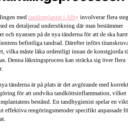
lingen med
tandimplantat i Alby
involverar flera ste
med en detaljerad undersökning där man bestämmer
et och nyansen på de nya tänderna för att de ska har
entens befintliga tandrad. Därefter införs titanskruva
t, vilka måste läka ordentligt innan de konstgjorda 
tas. Denna läkningsprocess kan sträcka sig över flera
r.
nya tänderna är på plats är det avgörande med korrekt
göring för att undvika tandköttsinflammation, vilket
implantatens bestånd. En tandhygienist spelar en vikti
a ut effektiva rengöringsmetoder specifikt anpassade f
at.