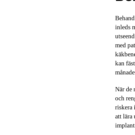
Behand
inleds 
utseend
med pati
käkbene
kan fäs
månade
När de 
och ren
riskera 
att lär
implant