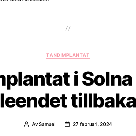
Kategorier
TANDIMPLANTAT
plantat i Solna 
leendet tillbak
Av
Samuel
27 februari, 2024
Inläggsförfattare
Inläggsdatum