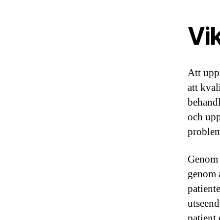
Vi
Att upp
att kval
behandl
och upp
problem
Genom a
genom a
patient
utseend
patient