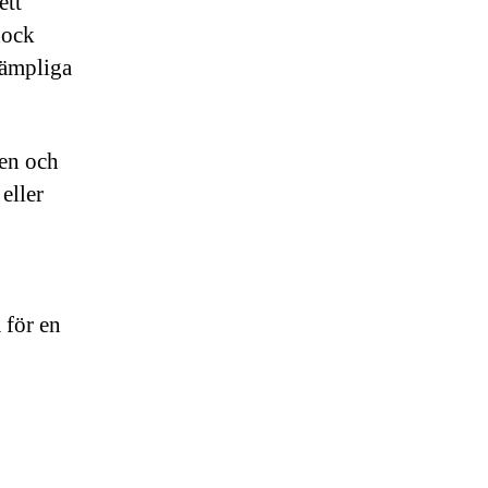
ett
dock
 lämpliga
ien och
eller
 för en