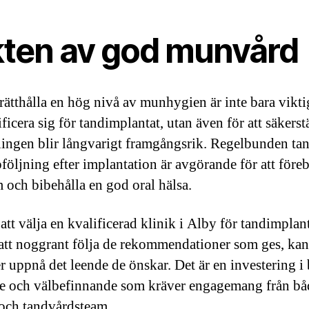
kten av god munvård
rätthålla en hög nivå av munhygien är inte bara vikti
ificera sig för tandimplantat, utan även för att säkerstä
ingen blir långvarigt framgångsrik. Regelbunden ta
följning efter implantation är avgörande för att för
 och bibehålla en god oral hälsa.
tt välja en kvalificerad klinik i Alby för tandimplan
tt noggrant följa de rekommendationer som ges, kan
er uppnå det leende de önskar. Det är en investering i
e och välbefinnande som kräver engagemang från bå
 och tandvårdsteam.