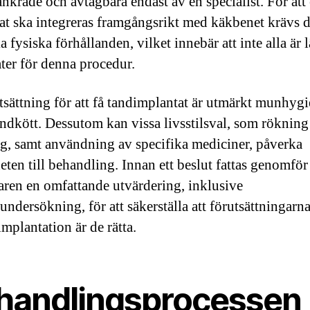
ankrade och avtagbara endast av en specialist. För att 
at ska integreras framgångsrikt med käkbenet krävs 
a fysiska förhållanden, vilket innebär att inte alla är
ter för denna procedur.
tsättning för att få tandimplantat är utmärkt munhyg
tandkött. Dessutom kan vissa livsstilsval, som rökning 
g, samt användning av specifika mediciner, påverka
eten till behandling. Innan ett beslut fattas genomför
aren en omfattande utvärdering, inklusive
undersökning, för att säkerställa att förutsättningarna
mplantation är de rätta.
handlingsprocessen