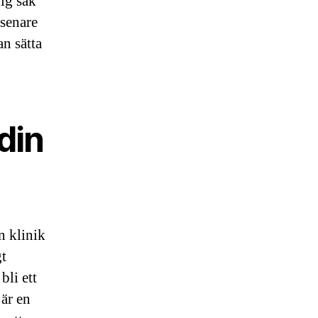
ig sak
 senare
an sätta
din
en klinik
gt
bli ett
 är en