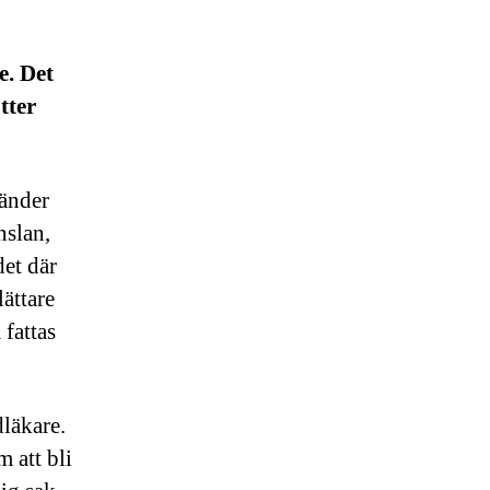
e. Det
tter
tänder
nslan,
et där
ättare
fattas
dläkare.
m att bli