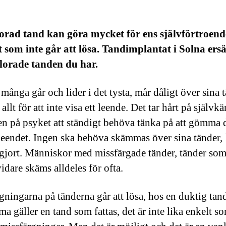
orad tand kan göra mycket för ens självförtroend
t som inte går att lösa. Tandimplantat i Solna ersä
lorade tanden du har.
 många går och lider i det tysta, mår dåligt över sina 
allt för att inte visa ett leende. Det tar hårt på självkä
n på psyket att ständigt behöva tänka på att gömma d
leendet. Ingen ska behöva skämmas över sina tänder, l
 gjort. Människor med missfärgade tänder, tänder som 
idare skäms alldeles för ofta.
gningarna på tänderna går att lösa, hos en duktig tan
 gäller en tand som fattas, det är inte lika enkelt so