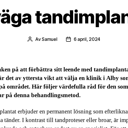
väga tandimplant
Av
Samuel
6 april, 2024
Inläggsförfattare
Inläggsdatum
ken på att förbättra sitt leende med tandimplant
är det av yttersta vikt att välja en klinik i Alby s
på området. Här följer värdefulla råd för den so
ar på denna behandlingsmetod.
lantat erbjuder en permanent lösning som efterlikna
a tänder. I kontrast till tandproteser eller broar, är im