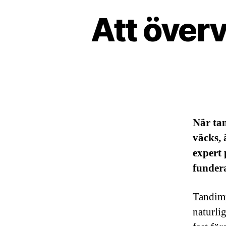
Att över
När tan
väcks, 
expert 
funder
Tandimp
naturlig