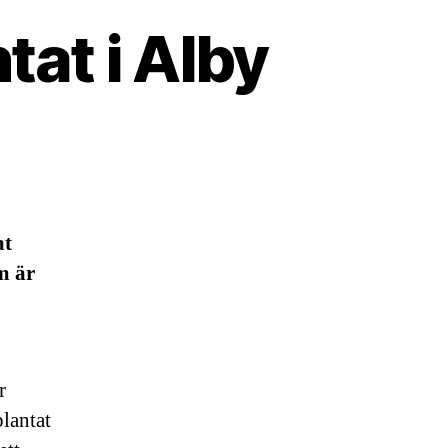
at i Alby
at
om är
m
r
plantat