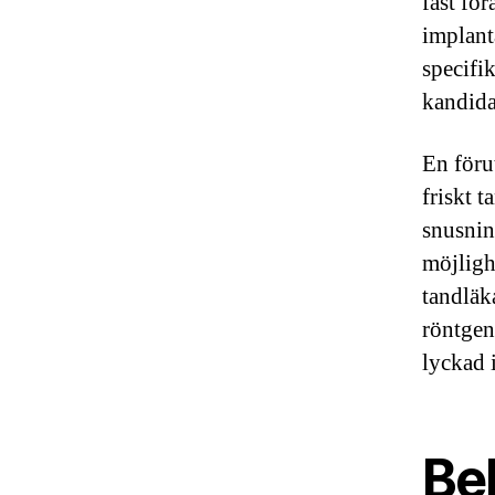
fast för
implant
specifik
kandida
En föru
friskt 
snusnin
möjligh
tandläk
röntgen
lyckad i
Be